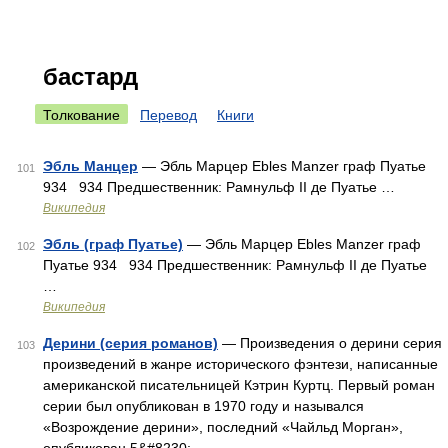
бастард
Толкование
Перевод
Книги
Эбль Манцер
— Эбль Марцер Ebles Manzer граф Пуатье
101
934 934 Предшественник: Рамнульф II де Пуатье …
Википедия
Эбль (граф Пуатье)
— Эбль Марцер Ebles Manzer граф
102
Пуатье 934 934 Предшественник: Рамнульф II де Пуатье
…
Википедия
Дерини (серия романов)
— Произведения о дерини серия
103
произведений в жанре исторического фэнтези, написанные
американской писательницей Кэтрин Куртц. Первый роман
серии был опубликован в 1970 году и назывался
«Возрождение дерини», последний «Чайльд Морган»,