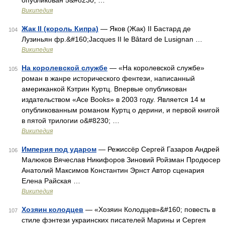
опубликован 5&#8230; …
Википедия
Жак II (король Кипра)
— Яков (Жак) II Бастард де
104
Лузиньян фр.&#160;Jacques II le Bâtard de Lusignan …
Википедия
На королевской службе
— «На королевской службе»
105
роман в жанре исторического фентези, написанный
американкой Кэтрин Куртц. Впервые опубликован
издательством «Ace Books» в 2003 году. Является 14 м
опубликованным романом Куртц о дерини, и первой книгой
в пятой трилогии о&#8230; …
Википедия
Империя под ударом
— Режиссёр Сергей Газаров Андрей
106
Малюков Вячеслав Никифоров Зиновий Ройзман Продюсер
Анатолий Максимов Константин Эрнст Автор сценария
Елена Райская …
Википедия
Хозяин колодцев
— «Хозяин Колодцев»&#160; повесть в
107
стиле фэнтези украинских писателей Марины и Сергея