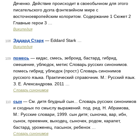
Дяченко. Действие происходит в своеобычном для этого
писательского дуэта фэнтезийном мире с
восточноевропейским колоритом. Содержание 1 Сюжет 2
Главные герои 3 …
Википедия
Эддард Старк
— Eddard Stark …
108
Википедия
помесь
— кидас, смесь, зеброид, бастард, гибрид,
109
смешение, ублюдок, метис Словарь русских синонимов.
помесь гибрид; ублюдок (прост.) Словарь синонимов
русского языка. Практический справочник. М.: Русский язык.
З. Е. Александрова. 2011 …
Словарь синонимов
сын
— См. дитя блудный сын... Словарь русских синонимов
110
и сходных по смыслу выражений. под. ред. Н. Абрамова,
М.: Русские словари, 1999. сын дитя; сыночка, вар, ибн,
сынок, преемник, выходец, сыночек, родом, карапет,
бастард, уроженец, пасынок, ребенок …
Словарь синонимов